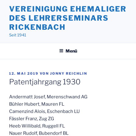
Zum
VEREINIGUNG EHEMALIGER
Inhalt
DES LEHRERSEMINARS
springen
RICKENBACH
Seit 1941
Menü
VERÖFFENTLICHT
12. MAI 2019
VON
JONNY REICHLIN
AM
Patentjahrgang 1930
Andermatt Josef, Merenschwand AG
Bühler Hubert, Mauren FL
Camenzind Alois, Eschenbach LU
Fässler Franz, Zug ZG
Heeb Willibald, Ruggell FL
Nauer Rudolf, Bubendorf BL