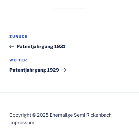
Beitragsnavigation
Vorheriger
ZURÜCK
Beitrag
Patentjahrgang 1931
Nächster
WEITER
Beitrag
Patentjahrgang 1929
Copyright © 2025 Ehemalige Semi Rickenbach
Impressum