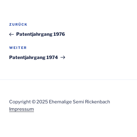
Beitragsnavigation
Vorheriger
ZURÜCK
Beitrag
Patentjahrgang 1976
Nächster
WEITER
Beitrag
Patentjahrgang 1974
Copyright © 2025 Ehemalige Semi Rickenbach
Impressum