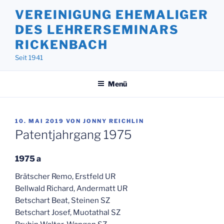
Zum
VEREINIGUNG EHEMALIGER
Inhalt
DES LEHRERSEMINARS
springen
RICKENBACH
Seit 1941
Menü
VERÖFFENTLICHT
10. MAI 2019
VON
JONNY REICHLIN
AM
Patentjahrgang 1975
1975 a
Brätscher Remo, Erstfeld UR
Bellwald Richard, Andermatt UR
Betschart Beat, Steinen SZ
Betschart Josef, Muotathal SZ