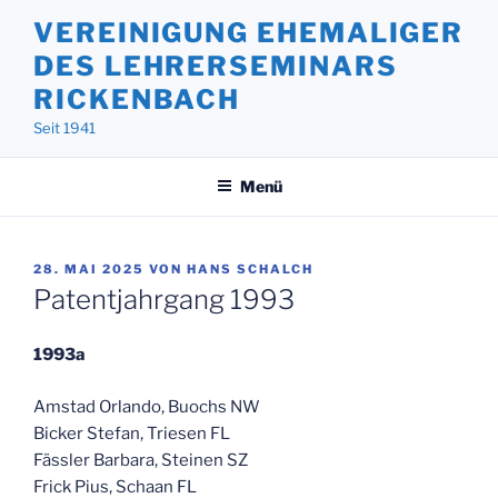
Zum
VEREINIGUNG EHEMALIGER
Inhalt
DES LEHRERSEMINARS
springen
RICKENBACH
Seit 1941
Menü
VERÖFFENTLICHT
28. MAI 2025
VON
HANS SCHALCH
AM
Patentjahrgang 1993
1993a
Amstad Orlando, Buochs NW
Bicker Stefan, Triesen FL
Fässler Barbara, Steinen SZ
Frick Pius, Schaan FL