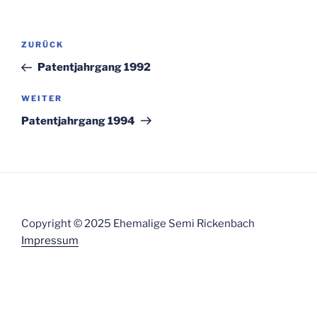
Beitragsnavigation
Vorheriger
ZURÜCK
Beitrag
Patentjahrgang 1992
Nächster
WEITER
Beitrag
Patentjahrgang 1994
Copyright © 2025 Ehemalige Semi Rickenbach
Impressum