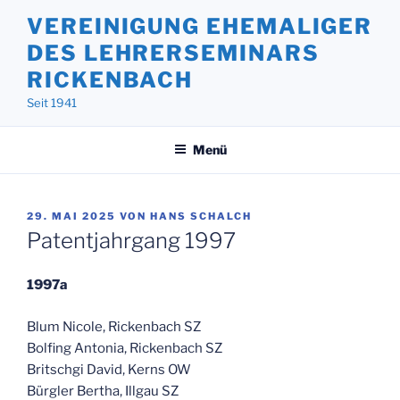
Zum
VEREINIGUNG EHEMALIGER
Inhalt
DES LEHRERSEMINARS
springen
RICKENBACH
Seit 1941
Menü
VERÖFFENTLICHT
29. MAI 2025
VON
HANS SCHALCH
AM
Patentjahrgang 1997
1997a
Blum Nicole, Rickenbach SZ
Bolfing Antonia, Rickenbach SZ
Britschgi David, Kerns OW
Bürgler Bertha, Illgau SZ